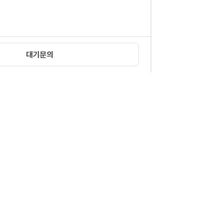
대기문의
확인
|
이메일무단수집거부
12 신문로빌딩 6층
1