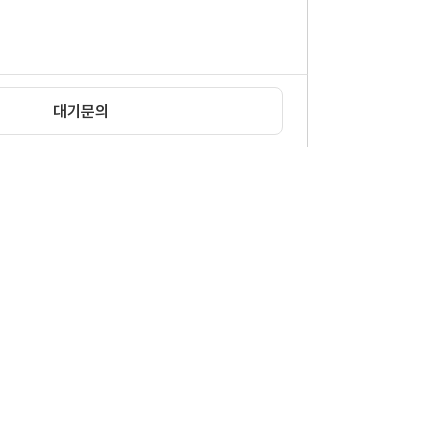
대기문의
확인
|
이메일무단수집거부
12 신문로빌딩 6층
1