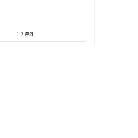
대기문의
확인
|
이메일무단수집거부
12 신문로빌딩 6층
1