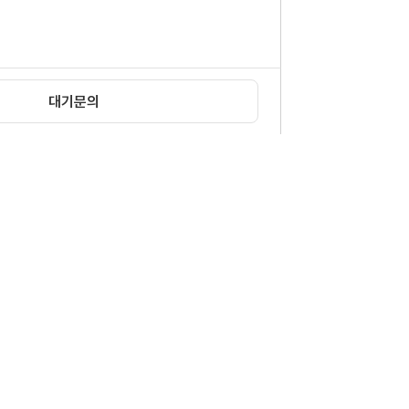
대기문의
확인
|
이메일무단수집거부
12 신문로빌딩 6층
1